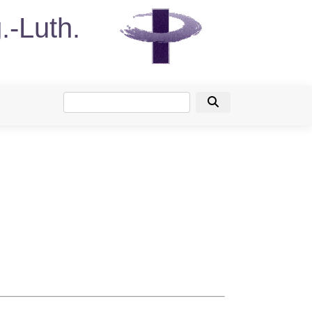
.-Luth.
Suche